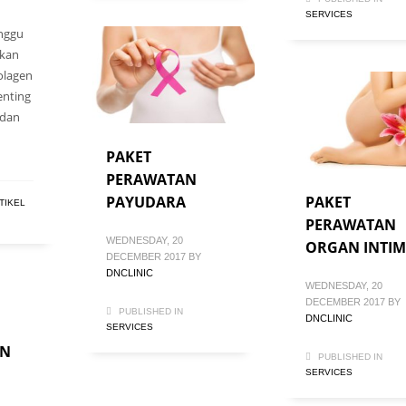
SERVICES
nggu
ukan
olagen
enting
 dan
PAKET
PERAWATAN
PAYUDARA
PAKET
TIKEL
PERAWATAN
WEDNESDAY, 20
ORGAN INTIM
DECEMBER 2017
BY
DNCLINIC
WEDNESDAY, 20
DECEMBER 2017
BY
PUBLISHED IN
DNCLINIC
SERVICES
AN
PUBLISHED IN
SERVICES