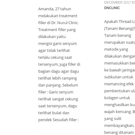
DECEMBER 2017
B
Amanda, 27 tahun
DNCLINIC
melakukan treatment
Apakah Thread Li
filler di Dr. Nurul Clinic.
(Tanam Benang)
Treatment filler yang
Tanam benang
dilakukan yaitu
merupakan suat
mengisi garis senyum
metode yang
agar tidak terlihat
dilakukan denga
terlalu cekung saat
memasukkan be
tersenyum, juga filler di
ke bawah jaringa
bagian dagu agar dagu
subkutan untuk
terlihat lebih ramping
memancing efek
dan panjang. Sebelum
pembentukan ul
filler : Garis senyum
kolagen untuk
terlihat sangat cekung
menghasilkan kul
saat tersenyum, dagu
wajah kencang. B
terlihat bulat dan
yang sulit
pendek Sesudah filler :
membayangkan,
benang ditanam 