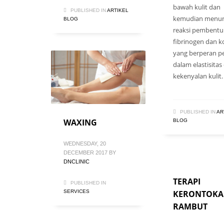
bawah kulit dan
PUBLISHED IN
ARTIKEL
kemudian menu
BLOG
reaksi pembent
fibrinogen dan k
yang berperan p
dalam elastisitas
kekenyalan kulit.
PUBLISHED IN
AR
WAXING
BLOG
WEDNESDAY, 20
DECEMBER 2017
BY
DNCLINIC
TERAPI
PUBLISHED IN
KERONTOK
SERVICES
RAMBUT