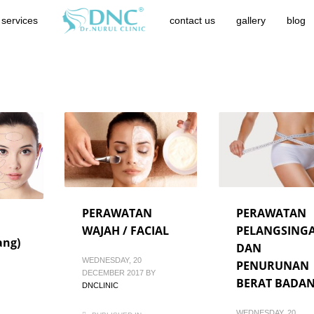
services
contact us
gallery
blog
PERAWATAN
PERAWATAN
WAJAH / FACIAL
PELANGSING
ang)
DAN
WEDNESDAY, 20
PENURUNAN
DECEMBER 2017
BY
BERAT BADA
DNCLINIC
WEDNESDAY, 20