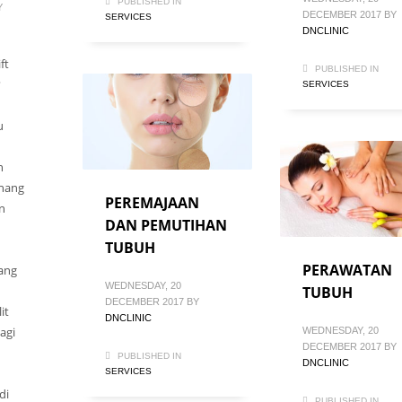
PUBLISHED IN
Y
DECEMBER 2017
BY
SERVICES
DNCLINIC
ft
PUBLISHED IN
?
SERVICES
u
n
nang
PEREMAJAAN
n
DAN PEMUTIHAN
TUBUH
PERAWATAN
ang
WEDNESDAY, 20
TUBUH
DECEMBER 2017
BY
it
DNCLINIC
agi
WEDNESDAY, 20
DECEMBER 2017
BY
PUBLISHED IN
DNCLINIC
SERVICES
di
PUBLISHED IN