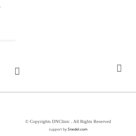
Y
© Copyrights DNClinic . All Rights Reserved
support by
Snedel.com