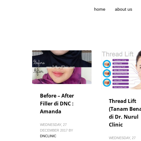
home
about us
Before – After
Thread Lift
Filler di DNC :
(Tanam Ben
Amanda
di Dr. Nurul
Clinic
WEDNESDAY, 27
DECEMBER 2017
BY
DNCLINIC
WEDNESDAY, 27