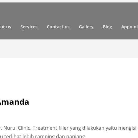
ut us
Services
Contact us
Gallery
Blog
Appoin
: Amanda
Nurul Clinic. Treatment filler yang dilakukan yaitu mengisi 
gu terlihat lebih ramping dan panjang.