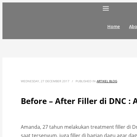
Home
Abo
WEDNESDAY, 27 DECEMBER 2017
/
PUBLISHED IN
ARTIKEL BLOG
Before – After Filler di DNC 
Amanda, 27 tahun melakukan treatment filler di Dr. 
saat tersenyum, juga filler di bagian dagu agar da